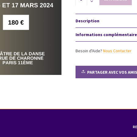
de
Yoga
du
Son
Description
Paris
-
Informations complémentaire
16/17
mars
2024
Besoin d'Aide?
Nous Contacter
quantity
PARTAGER AVEC VOS AMI
R