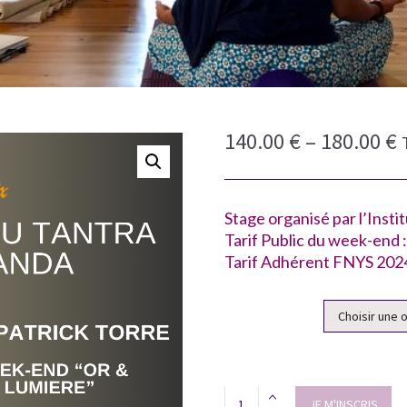
140.00
€
–
180.00
€
Stage organisé par l’Instit
Tarif Public du week-end 
Tarif Adhérent FNYS 2024
Formule
Stage
JE M'INSCRIS