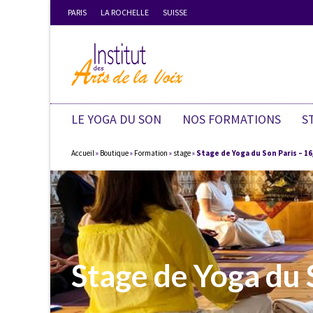
PARIS
LA ROCHELLE
SUISSE
LE YOGA DU SON
NOS FORMATIONS
S
Accueil
»
Boutique
»
Formation
»
stage
»
Stage de Yoga du Son Paris – 16
Stage de Yoga du