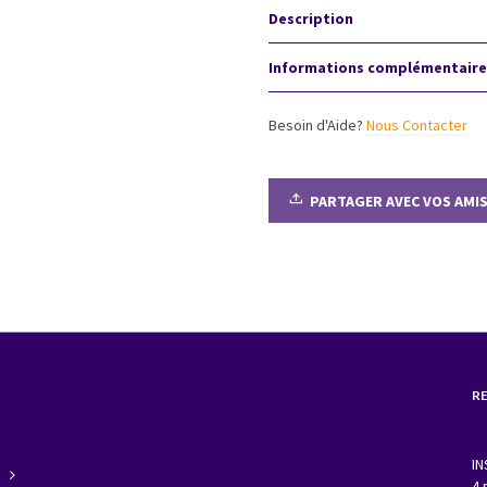
Son
Description
à
Marseille
Informations complémentaire
les
15
et
Besoin d'Aide?
Nous Contacter
16
juin
2024
PARTAGER AVEC VOS AMI
quantity
R
IN
4 