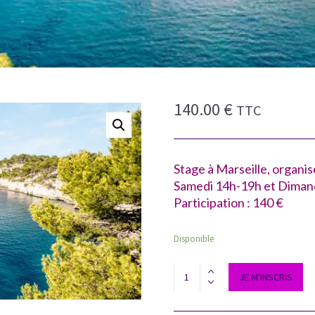
140.00
€
TTC
Stage à Marseille, organisé
Samedi 14h-19h et Diman
Participation : 140 €
Disponible
Stage
JE M'INSCRIS
de
Yoga
du