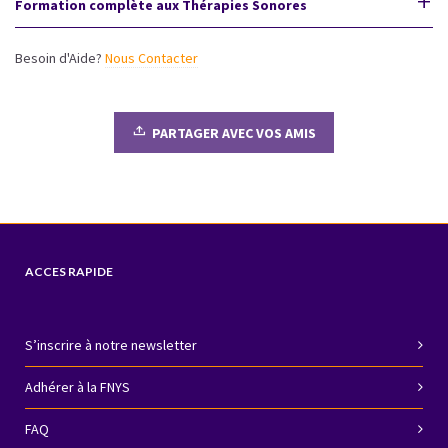
Formation complète aux Thérapies Sonores
Cessions
de
Printemps
Besoin d'Aide?
Nous Contacter
ou
d'été
2021
quantity
PARTAGER AVEC VOS AMIS
ACCES RAPIDE
S’inscrire à notre newsletter
Adhérer à la FNYS
FAQ