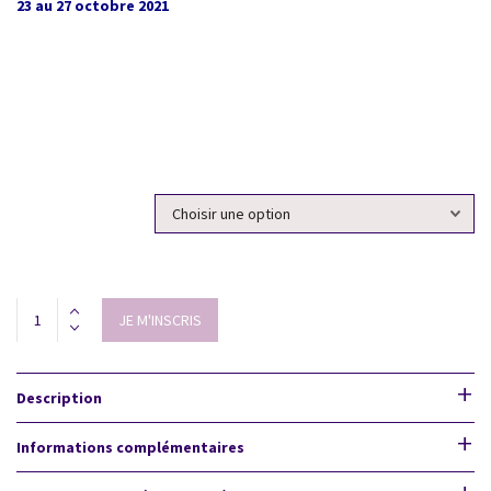
23 au 27 octobre 2021
choisissez une option
Formation
JE M'INSCRIS
aux
Thérapies
Sonores
cursus
Description
complet
(les
Informations complémentaires
3
niveaux):