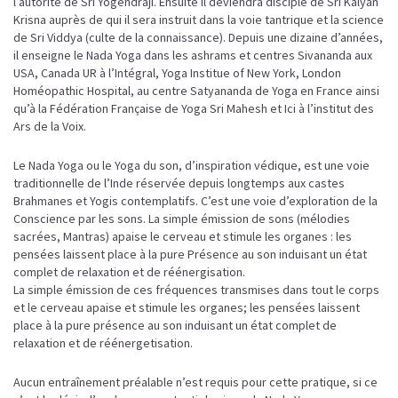
l’autorité de Sri Yogendraji. Ensuite il deviendra disciple de Sri Kalyan
Krisna auprès de qui il sera instruit dans la voie tantrique et la science
de Sri Viddya (culte de la connaissance). Depuis une dizaine d’années,
il enseigne le Nada Yoga dans les ashrams et centres Sivananda aux
USA, Canada UR à l’Intégral, Yoga Institue of New York, London
Homéopathic Hospital, au centre Satyananda de Yoga en France ainsi
qu’à la Fédération Française de Yoga Sri Mahesh et Ici à l’institut des
Ars de la Voix.
Le Nada Yoga ou le Yoga du son, d’inspiration védique, est une voie
traditionnelle de l’Inde réservée depuis longtemps aux castes
Brahmanes et Yogis contemplatifs. C’est une voie d’exploration de la
Conscience par les sons. La simple émission de sons (mélodies
sacrées, Mantras) apaise le cerveau et stimule les organes : les
pensées laissent place à la pure Présence au son induisant un état
complet de relaxation et de réénergisation.
La simple émission de ces fréquences transmises dans tout le corps
et le cerveau apaise et stimule les organes; les pensées laissent
place à la pure présence au son induisant un état complet de
relaxation et de réénergetisation.
Aucun entraînement préalable n’est requis pour cette pratique, si ce