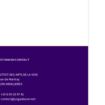
ESTONS EN CONTACT
STITUT DES ARTS DE LA VOIX
rue de Martray
290 ARDILLIERES
+33 6 03 18 07 41
contact@yogaduson.net