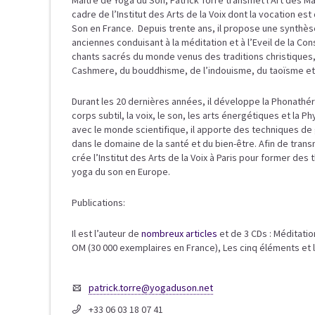
Maître de Yoga du Son, Patrick Torre transmet l’Art des M
cadre de l’Institut des Arts de la Voix dont la vocation e
Son en France. Depuis trente ans, il propose une synthès
anciennes conduisant à la méditation et à l’Eveil de la Con
chants sacrés du monde venus des traditions christiques,
Cashmere, du bouddhisme, de l’indouisme, du taoïsme et
Durant les 20 dernières années, il développe la Phonathér
corps subtil, la voix, le son, les arts énergétiques et la 
avec le monde scientifique, il apporte des techniques de
dans le domaine de la santé et du bien-être. Afin de tran
crée l’Institut des Arts de la Voix à Paris pour former de
yoga du son en Europe.
Publications:
Il est l’auteur de
nombreux articles
et de 3 CDs : Méditati
OM (30 000 exemplaires en France), Les cinq éléments et 
patrick.torre@yogaduson.net
+33 06 03 18 07 41