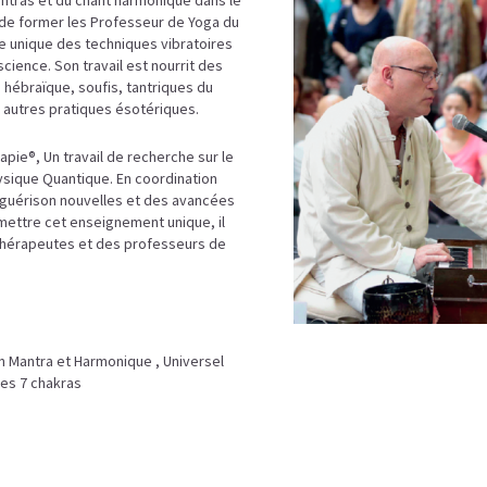
antras et du chant harmonique dans le
st de former les Professeur de Yoga du
e unique des techniques vibratoires
science. Son travail est nourrit des
 hébraïque, soufis, tantriques du
 autres pratiques ésotériques.
apie®, Un travail de recherche sur le
Physique Quantique. En coordination
 guérison nouvelles et des avancées
smettre cet enseignement unique, il
s thérapeutes et des professeurs de
on Mantra et Harmonique , Universel
les 7 chakras